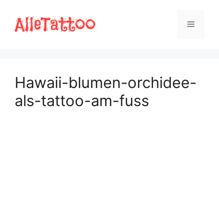
Zum
Inhalt
Menü
springen
Hawaii-blumen-orchidee-
als-tattoo-am-fuss