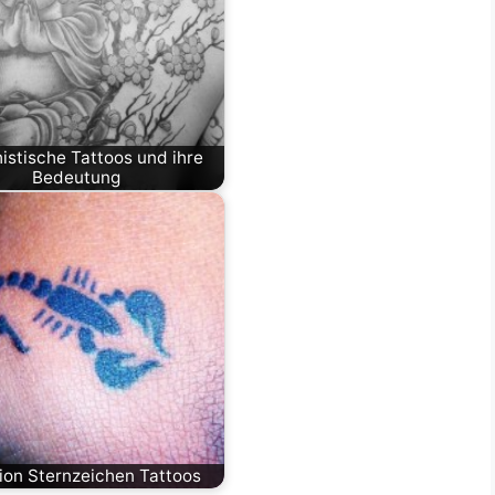
istische Tattoos und ihre
Bedeutung
ion Sternzeichen Tattoos